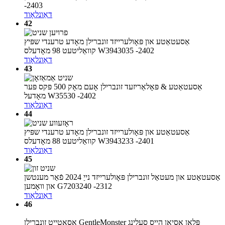
-2403
דאַונלאָוד
42
אַסעטאַטע און פּאָולערייזד זונברילן מאָדע טרענדי שפּיץ
קוואַליטעט 98 מאָדעלס W3943035 -2402
דאַונלאָוד
43
אַסעטאַטע & פּאָלאַריזעד זונברילן אָעם מאָק 500 פּקס פּער
מאָדעל W35530 -2402
דאַונלאָוד
44
אַסעטאַטע און פּאָולערייזד זונברילן מאָדע טרענדי שפּיץ
קוואַליטעט 88 מאָדעלס W3943233 -2401
דאַונלאָוד
45
אַסעטאַטע און מעטאַל זונברילן פּאָולערייזד נייַ 2024 פֿאַר מענטשן
און וואָמען G7203240 -2312
דאַונלאָוד
46
אַסאַטייט זונברילן GentleMonster פּלאַן אַסיאַן הייס סעלינג