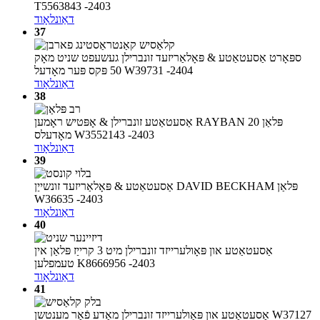
T5563843 -2403
דאַונלאָוד
37
ספּאָרט אַסעטאַטע & פּאָלאַריזעד זונברילן געשעפט שניט מאָק
50 פּקס פּער מאָדעל W39731 -2404
דאַונלאָוד
38
אַסעטאַטע זונברילן & אָפּטיש ראָמען RAYBAN פּלאַן 20
מאָדעלס W3552143 -2403
דאַונלאָוד
39
אַסעטאַטע & פּאָלאַריזעד זונשייַן DAVID BECKHAM פּלאַן
W36635 -2403
דאַונלאָוד
40
אַסעטאַטע און פּאָולערייזד זונברילן מיט 3 קרייַז פּלאַן אין
טעמפלען K8666956 -2403
דאַונלאָוד
41
אַסעטאַטע און פּאָולערייזד זונברילן מאָדע פֿאַר מענטשן W37127