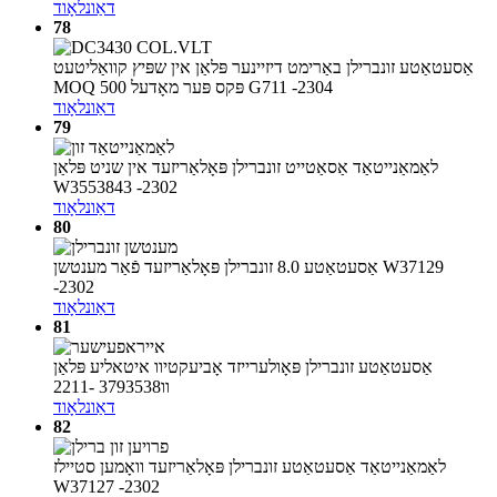
דאַונלאָוד
78
אַסעטאַטע זונברילן באַרימט דיזיינער פּלאַן אין שפּיץ קוואַליטעט
MOQ 500 פּקס פּער מאָדעל G711 -2304
דאַונלאָוד
79
לאַמאַנייטאַד אַסאַטייט זונברילן פּאָלאַריזעד אין שניט פּלאַן
W3553843 -2302
דאַונלאָוד
80
אַסעטאַטע 8.0 זונברילן פּאָלאַריזעד פֿאַר מענטשן W37129
-2302
דאַונלאָוד
81
אַסעטאַטע זונברילן פּאָולערייזד אָביעקטיוו איטאליע פּלאַן
וו3793538 -2211
דאַונלאָוד
82
לאַמאַנייטאַד אַסעטאַטע זונברילן פּאָלאַריזעד וואָמען סטיילז
W37127 -2302