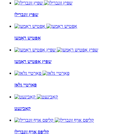
שפּיץ זונברילן
אָפּטיש ראָמען
שפּיץ אָפּטיש ראָמען
פּאַרטיי גלאז
קאַבינעט
קליפּס אויף זונברילן