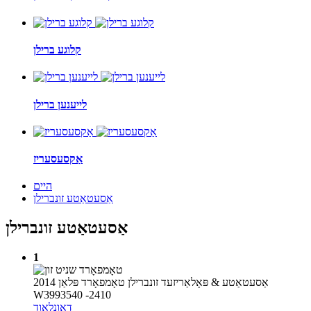
קלוגע ברילן
לייענען ברילן
אַקסעסעריז
היים
אַסעטאַטע זונברילן
אַסעטאַטע זונברילן
1
אַסעטאַטע & פּאָלאַריזעד זונברילן טאָמפאָרד פּלאַן 2014
W3993540 -2410
דאַונלאָוד