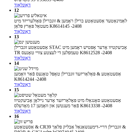
דאַונלאָוד
12
לאַמינאַטעד אַסעטאַטע ברילן ראָמען & זונברילן פּאָולערייזד מיט
מעטאַל פּאַרץ פּלאַן K8614145 -2408
דאַונלאָוד
13
אַסעטאַטע זונברילן STAC אָביעקטיוו אָדער אָפּטיש ראָמען מיט
TR טעמפלען די לעצטע צוויי טאָנעס K8612528 -2408
דאַונלאָוד
14
אַסעטאַטע & פּאָלאַריזעד זונברילן טאָפּל טאָנעס פֿאַר וואָמען
K8614244 -2408
דאַונלאָוד
15
אַסעטאַטע סאָנגאַלז מיט פּאָלאַריזעד אָדער ניילאָן אָביעקטיוו
פֿאַר מענטשן און וואָמען 17 מאָדעלס K8613338 -2408
דאַונלאָוד
16
אַסעטאַטע & CR39 זונברילן דריי-דימענשאַנאַל אַבליק פלאַך &