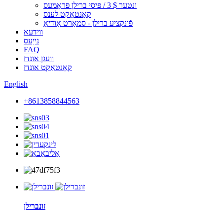
ונטער $ 3 / פּיסי ברילן פראַמעס
קאָנטאַקט לענס
פֿונקציע ברילן - סמאַרט אַודיאָ
ווידעא
נייַעס
FAQ
וועגן אונדז
קאָנטאַקט אונדז
English
+8613858844563
זונברילן