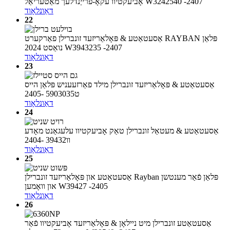
אָביעקטיוו עקאָ-פרייַנדלעך מאַטעריאַל W3242540 -2407
דאַונלאָוד
22
אַסעטאַטע & פּאָלאַריזעד זונברילן פאַרקערט RAYBAN פּלאַן
נואַסט 2024 W3943235 -2407
דאַונלאָוד
23
אַסעטאַטע & פּאָלאַריזעד זונברילן מילד פאַרזעעניש פּלאַן הייס
ט5903035 -2405
דאַונלאָוד
24
אַסעטאַטע & מעטאַל זונברילן טאַק אָביעקטיוו עלעגאַנט מאָדע
וו39432 -2404
דאַונלאָוד
25
אַסעטאַטע און פּאָלאַריזעד זונברילן Rayban פּלאַן פֿאַר מענטשן
און וואָמען W39427 -2405
דאַונלאָוד
26
אַסעטאַטע זונברילן מיט ניילאָן & פּאָלאַריזעד אָביעקטיוו פֿאַר