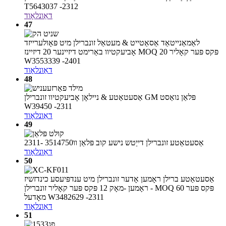
T5643037 -2312
דאַונלאָוד
47
לאַמאַנייטאַד אַסאַטייט & מעטאַל זונברילן מיט פּאָולערייזד
אָביעקטיוו באַרימט דיזיינער 20 דיזיינז MOQ 20 פּקס פּער קאָליר
W3553339 -2401
דאַונלאָוד
48
אַסעטאַטע & ניילאָן אָביעקטיוו זונברילן GM פּלאַן נואַסט
W39450 -2311
דאַונלאָוד
49
אַסעטאַטע זונברילן דייַטש נישע קוב פּלאַן וו3514750 -2311
דאַונלאָוד
50
אַסעטאַטע ברילן ראָמען אָדער זונברילן מיט ענדפּיעסע כינדזשיז
ראָמען -מאָק 12 פּקס פּער קאָליר זונברילן - MOQ 60 פּקס פּער
מאָדעל W3482629 -2311
דאַונלאָוד
51