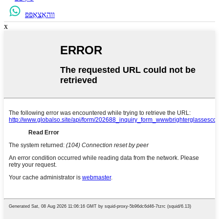
ווהאַצאַפּפּ
x