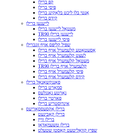
קפּ ברילן
פּיסי ברילן
אַנטי בלו ליכט בלאַקינג ברילן
קידס ברילן
לייענען ברילן
מעטאַל לייענען ברילן
TR90 לייענען ברילן
פּיסי לייענען ברילן
שפּיל קליפּס אויף זונברילן
אַסעטאַטע קלעמערל אויף ברילן
לעצט קלעמערל אויף ברילן
מעטאַל קלעמערל אויף ברילן
TR90 קלעמערל אויף ברילן
פּיסי קלעמערל אויף ברילן
קידס קלעמערל אויף ברילן
פאַנגקשאַנאַל ברילן
סמאַרט ברילן
נאַרטע גאָגגלעס
פארטיי ברילן
אינדוסטריע ברילן
ברילן אַקסעססאָריעס
ברילן קאַבינעט
ברילן ווייַז
ברילן טשעמאָדאַן
שפּיץ קוואַליטעט קאַסטן שטעלט