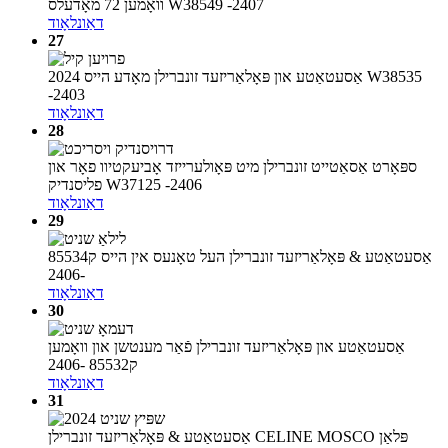
וואָמען 72 מאָדעלס W38549 -2407
דאַונלאָוד
27
אַסעטאַטע און פּאָלאַריזעד זונברילן מאָדע הייס 2024 W38535
-2403
דאַונלאָוד
28
ספּאָרט אַסאַטייט זונברילן מיט פּאָולערייזד אָביעקטיוו פאָר און
פליסנדיק W37125 -2406
דאַונלאָוד
29
אַסעטאַטע & פּאָלאַריזעד זונברילן העל טאָנעס אין הייס ק85534
-2406
דאַונלאָוד
30
אַסעטאַטע און פּאָלאַריזעד זונברילן פֿאַר מענטשן און וואָמען
ק85532 -2406
דאַונלאָוד
31
אַסעטאַטע & פּאָלאַריזעד זונברילן CELINE MOSCO פּלאַן