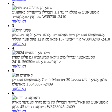
2
אַסעטאַטע & פּאָלאַריזעד 1.1 זונברילן צווייענדיק באַוועגונג
שפּראָץ קוואַלאַפייד W35730 -2410
דאַונלאָוד
3
אַסעטאַטע זונברילן מיט פּאָולערייזד אָדער ניילאָן פֿאַר מענטשן
און וואָמען 137 פּלאַן מאָק 12 פּקס פּער קאָליר W3843248 -2410
דאַונלאָוד
4
אַסעטאַטע זונברילן מיט ניילאָן אָביעקטיוו גם פּלאַן שפּיץ
קוואַליטעט אָעם ט56050 -2410
דאַונלאָוד
5
אַסעטאַטע זונברילן GentleMonster פּלאַן אַסיאַן הייס סעלינג 39
מאָדעלס T5643037 -2409
דאַונלאָוד
6
אַסעטאַטע און פּאָולערייזד זונברילן אין מיטן מזרח לענדער מאַרק
דיימאַנדז הייס 45 פּלאַן W3783045 -2409
דאַונלאָוד