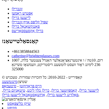
זונברילן
אָפּטיש ראָמען
לייענען ברילן
שפּיל קליפּס אויף זונברילן
פאַנגקשאַנאַל ברילן
ברילן אַקסעססאָריעס
קאַנסאַלטיישאַנז
+8613858844563
catherine@brighterglasses.com
1007 רום, 10טה / ו אינטערנאַציאָנאַלער האַנדל צענטער בלדג,
236 לימינג ראָוד וועסט לוטשענג דיסטריקט, ווענזשאָו טשיינאַ
325000
© קאַפּירייט - 2010-2022: כל הזכויות שמורות. טעכניש
שטיצן:
מינגטשענג
הייס פּראָדוקטן
-
סיטעמאַפּ
לייענער ברילן
,
קאָמפּיוטער ברילן
,
ברילן בלוי ליכט
,
טיטאַניום ברילן
,
,
פאָלדינג לייענען ברילן
,
אַדזשאַסטאַבאַל לייענען ברילן
שיקן בליצפּאָסט
סקיפּע