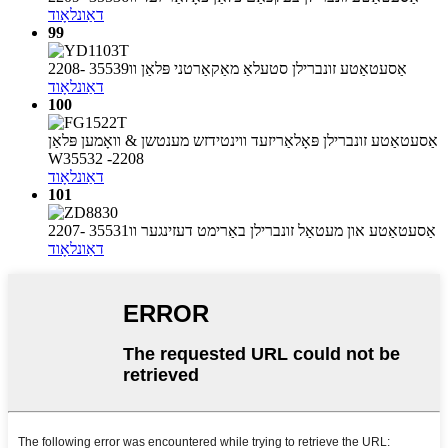
דאַונלאָוד
99
אַסעטאַטע זונברילן סטעלאַ מאַקאַרטני פּלאַן וו35539 -2208
דאַונלאָוד
100
אַסעטאַטע זונברילן פּאָלאַריזעד ווינטידזש מענטשן & וואָמען פּלאַן
W35532 -2208
דאַונלאָוד
101
אַסעטאַטע און מעטאַל זונברילן באַרימט דעזינגער וו35531 -2207
דאַונלאָוד