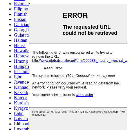
Estonian
Filipino
Finnish
Frisian
Galician
Georgian
Gujarati
Haitian
Hausa
Hawaiian
Hebrew
Hmong
Hungarian
Icelandic
Igbo
Javanese
Kannada
Kazakh
Khmer
Kurdish
Kyrgyz
Latin
Latvian
Lithuanian
Luxembou..