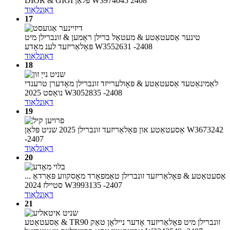
DIOR & GIGI פּלאַן W3974045 2408
דאַונלאָוד
17
טינער אַסעטאַטע & מעטאַל ברילן ראָמען & זונברילן מיט
פּאָלאַריזעד לענ מאָדע W3552631 -2408
דאַונלאָוד
18
לאַמינאַטעד אַסעטאַטע & פּאָולערייזד זונברילן מאָדערן טרענדי
נואַסט 2025 W3052835 -2408
דאַונלאָוד
19
אַסעטאַטע און פּאָלאַריזעד זונברילן 2025 שניט פּלאַן W3673242
-2407
דאַונלאָוד
20
אַסעטאַטע & פּאָלאַריזעד זונברילן טאָמפאָרד מאָסקווע פּאַרדאַ ...
סטיילז 2024 W3993135 -2407
דאַונלאָוד
21
אַסעטאַטע & TR90 זונברילן מיט פּאָלאַריזעד אָדער ניילאָן טאַק