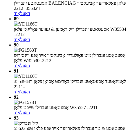
אַסעטאַטע זונברילן BALENCIAG פּלאַן פּאָלאַריזעד אָביעקטיוו
וו35532 -2212
דאַונלאָוד
89
אַסעטאַטע זונברילן דיק ראָמען & געווער פּאָליגאָן פּלאַן W35534
-2212
דאַונלאָוד
90
אַסעטאַטע זונברילן מיט פּאָולערייז אָביעקטיוו אייראָפּע ווינטידזש
פּלאַן W35530 -2212
דאַונלאָוד
91
לאַמינאַטעד אַסעטאַטע זונברילן באַרימט אַסיאַן פּלאַן וו3553943
-2211
דאַונלאָוד
92
אַסעטאַטע זונברילן שייפּט פּלאַן W35527 -2211
דאַונלאָוד
93
אַסעטאַטע & טר זונברילן פּאָלאַריזעד אייראָפּע פּלאַן ט5562250