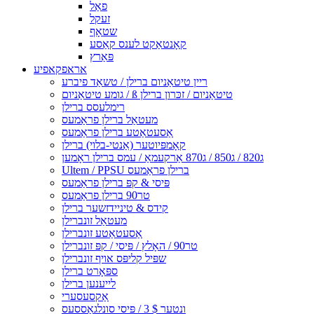
פאַל
זעקל
שטאָף
קאָנטאַקט לענס קאַסע
פּאַרץ
אראפקאפיע
ריין טיטאַניום ברילן / טשאַד פיברע
גומע טיטאַניום / ß טיטאַניום / זכּרון ברילן
רימלעסס ברילן
מעטאַל ברילן פראַמעס
אַסעטאַטע ברילן פראַמעס
קאָמפּיוטער (אַנטי-בלוי) ברילן
ג820 / ג850 / ג870 אַרקעמאַ / עמס ברילן ראָמען
Ultem / PPSU ברילן פראַמעס
פּיסי & קפּ ברילן פראַמעס
טר90 ברילן פראַמעס
קידס & טיניידזשער ברילן
מעטאַל זונברילן
אַסעטאַטע זונברילן
טר90 / האָלץ / פּיסי / קפּ זונברילן
שפּיל קליפּס אויף זונברילן
ספּאָרט ברילן
לייענען ברילן
אַקסעסערי
ונטער $ 3 / פּיסי סונלגאַססעס