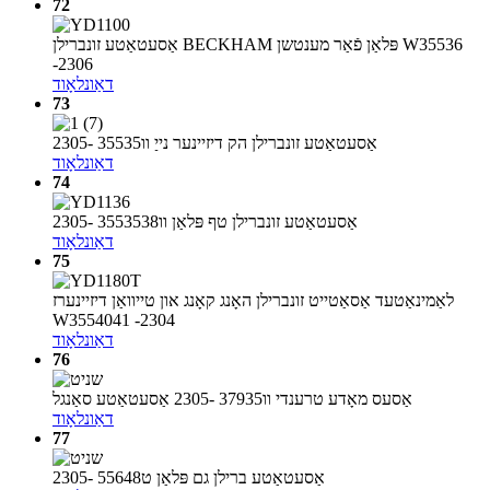
72
אַסעטאַטע זונברילן BECKHAM פּלאַן פֿאַר מענטשן W35536
-2306
דאַונלאָוד
73
אַסעטאַטע זונברילן הק דיזיינער נייַ וו35535 -2305
דאַונלאָוד
74
אַסעטאַטע זונברילן טף פּלאַן וו3553538 -2305
דאַונלאָוד
75
לאַמינאַטעד אַסאַטייט זונברילן האָנג קאָנג און טייוואַן דיזיינערז
W3554041 -2304
דאַונלאָוד
76
אַסעס מאָדע טרענדי וו37935 -2305 אַסעטאַטע סאַנגל
דאַונלאָוד
77
אַסעטאַטע ברילן גם פּלאַן ט55648 -2305