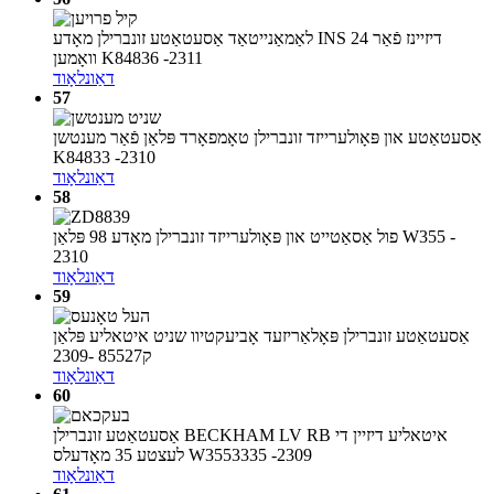
לאַמאַנייטאַד אַסעטאַטע זונברילן מאָדע INS 24 דיזיינז פֿאַר
וואָמען K84836 -2311
דאַונלאָוד
57
אַסעטאַטע און פּאָולערייזד זונברילן טאָמפאָרד פּלאַן פֿאַר מענטשן
K84833 -2310
דאַונלאָוד
58
פול אַסאַטייט און פּאָולערייזד זונברילן מאָדע 98 פּלאַן W355 -
2310
דאַונלאָוד
59
אַסעטאַטע זונברילן פּאָלאַריזעד אָביעקטיוו שניט איטאליע פּלאַן
ק85527 -2309
דאַונלאָוד
60
אַסעטאַטע זונברילן BECKHAM LV RB איטאליע דיזיין די
לעצטע 35 מאָדעלס W3553335 -2309
דאַונלאָוד