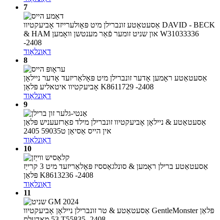
7
אַסעטאַטע זונברילן מיט פּאָולערייזד אָביעקטיוו DAVID - BECK
& HAM און שניט זומער פֿאַר מענטשן וואָמען W31033336
-2408
דאַונלאָוד
8
אַסעטאַטע ראָמען אָדער זונברילן מיט פּאָלאַריזעד אָדער ניילאָן
אָביעקטיוו איטאליע פּלאַן K8611729 -2408
דאַונלאָוד
9
אַסעטאַטע & ניילאָן אָביעקטיוו זונברילן מילד פאַרזעעניש פּלאַן
אין הייס אַסיאַן ט59035 2405
דאַונלאָוד
10
אַסעטאַטע ברילן ראָמען & סונלגאַססיז פּאָלאַריזעד מיט 3 קרייַז
פּלאַן K8613236 -2408
דאַונלאָוד
11
אַסעטאַטע & טר זונברילן ניילאָן אָביעקטיוו GentleMonster פּלאַן
53 מאָדעלס T55835 -2408