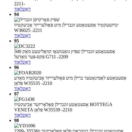
-2211
דאַונלאָוד
94
ינדזשעקטיד אַסעטאַטע זונברילן מיט פּאָולערייזד אָביעקטיוו
W36025 -2211
דאַונלאָוד
95
אַסעטאַטע זונברילן שפּיץ גואַנגזשאָו קוואַליטעט מאָק 500
פּקס-פּער מאָדעל G711 -2209
דאַונלאָוד
96
אַסעטאַטע לאַמינאַטעד ברילן מיט פּאָולערייזד אָביעקטיוו מאָדע
פּלאַן W35535 -2210
דאַונלאָוד
97
אַסעטאַטע זונברילן פּאָלאַריזעד אָביעקטיוו BOTTEGA
VENETA פּלאַן W35539 -2210
דאַונלאָוד
98
אַסעטאַטע זונברילן בעקכאַם פּלאַן פּאָלאַריזעד וו35536 -2209