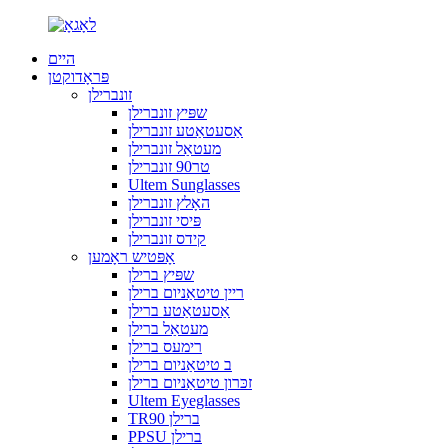
היים
פּראָדוקטן
זונברילן
שפּיץ זונברילן
אַסעטאַטע זונברילן
מעטאַל זונברילן
טר90 זונברילן
Ultem Sunglasses
האָלץ זונברילן
פּיסי זונברילן
קידס זונברילן
אָפּטיש ראָמען
שפּיץ ברילן
ריין טיטאַניום ברילן
אַסעטאַטע ברילן
מעטאַל ברילן
רימעס ברילן
ב טיטאַניום ברילן
זכּרון טיטאַניום ברילן
Ultem Eyeglasses
TR90 ברילן
PPSU ברילן