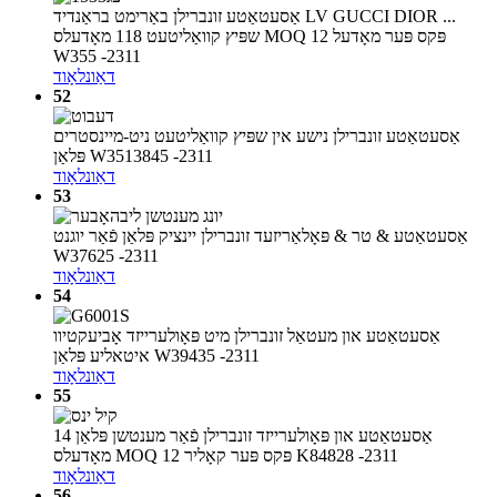
אַסעטאַטע זונברילן באַרימט בראַנדיד LV GUCCI DIOR ...
שפּיץ קוואַליטעט 118 מאָדעלס MOQ 12 פּקס פּער מאָדעל
W355 -2311
דאַונלאָוד
52
אַסעטאַטע זונברילן נישע אין שפּיץ קוואַליטעט ניט-מיינסטרים
פּלאַן W3513845 -2311
דאַונלאָוד
53
אַסעטאַטע & טר & פּאָלאַריזעד זונברילן יינציק פּלאַן פֿאַר יוגנט
W37625 -2311
דאַונלאָוד
54
אַסעטאַטע און מעטאַל זונברילן מיט פּאָולערייזד אָביעקטיוו
איטאליע פּלאַן W39435 -2311
דאַונלאָוד
55
אַסעטאַטע און פּאָולערייזד זונברילן פֿאַר מענטשן פּלאַן 14
מאָדעלס MOQ 12 פּקס פּער קאָליר K84828 -2311
דאַונלאָוד
56