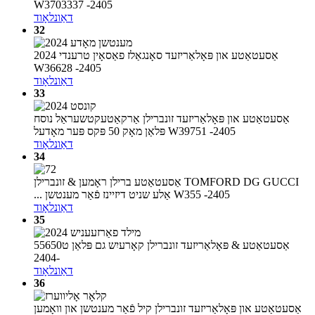
W3703337 -2405
דאַונלאָוד
32
אַסעטאַטע און פּאָלאַריזעד סאָנגאַלז פאַסאָין טרענדי 2024
W36628 -2405
דאַונלאָוד
33
אַסעטאַטע און פּאָלאַריזעד זונברילן אַרקאַטעקטשעראַל נוסח
פּלאַן מאָק 50 פּקס פּער מאָדעל W39751 -2405
דאַונלאָוד
34
אַסעטאַטע ברילן ראָמען & זונברילן TOMFORD DG GUCCI
... אַלע שניט דיזיינז פֿאַר מענטשן W355 -2405
דאַונלאָוד
35
אַסעטאַטע & פּאָלאַריזעד זונברילן קאָרעיִש גם פּלאַן ט55650
-2404
דאַונלאָוד
36
אַסעטאַטע און פּאָלאַריזעד זונברילן קיל פֿאַר מענטשן און וואָמען