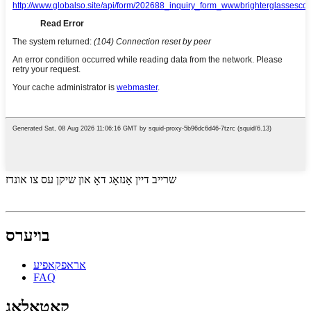
שרייב דיין אָנזאָג דאָ און שיקן עס צו אונדז
בויערס
אראפקאפיע
FAQ
קאַטאַלאָג