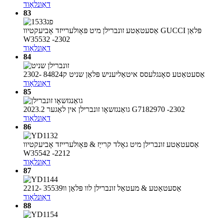
דאַונלאָוד
83
אַסעטאַטע זונברילן מיט פּאָולערייזד אָביעקטיוו GUCCI פּלאַן
W35532 -2302
דאַונלאָוד
84
אַסעטאַטע סאָנגלעסס איטאַליעניש פּלאַן שניט ק84824 -2302
דאַונלאָוד
85
גואַנגזשאָו זונברילן אין לאַגער 2023.2 G7182970 -2302
דאַונלאָוד
86
אַסעטאַטע זונברילן מיט גאָלד קרייַז & פּאָולערייזד אָביעקטיוו
W35542 -2212
דאַונלאָוד
87
אַסעטאַטע & מעטאַל זונברילן לוו פּלאַן וו35539 -2212
דאַונלאָוד
88