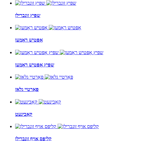
שפּיץ זונברילן
אָפּטיש ראָמען
שפּיץ אָפּטיש ראָמען
פּאַרטיי גלאז
קאַבינעט
קליפּס אויף זונברילן