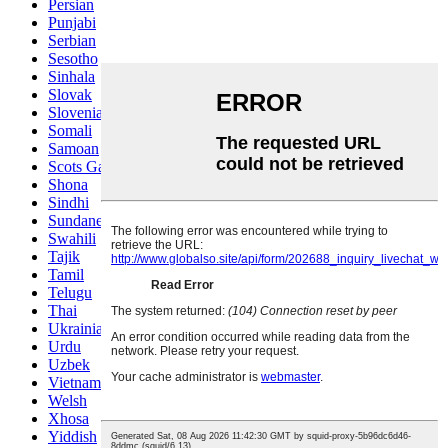
Persian
Punjabi
Serbian
Sesotho
Sinhala
Slovak
Slovenian
Somali
Samoan
Scots Gaelic
Shona
Sindhi
Sundanese
Swahili
Tajik
Tamil
Telugu
Thai
Ukrainian
Urdu
Uzbek
Vietnamese
Welsh
Xhosa
Yiddish