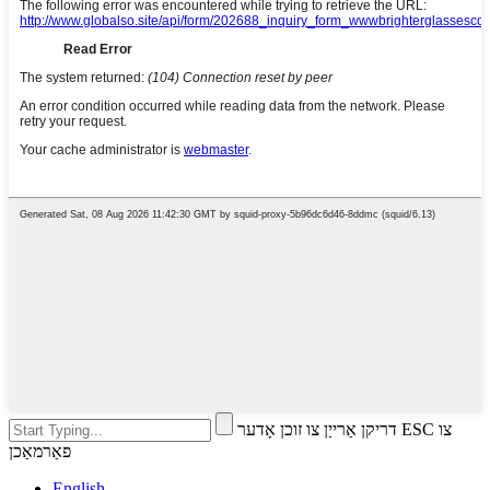
דריקן אַרייַן צו זוכן אָדער ESC צו
פאַרמאַכן
English