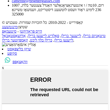
catherine@brighterglasses.com
1007 רום, 10טה / ו אינטערנאַציאָנאַלער האַנדל צענטער בלדג,
236 לימינג ראָוד וועסט לוטשענג דיסטריקט, ווענזשאָו טשיינאַ
325000
© קאַפּירייט - 2010-2022: כל הזכויות שמורות. טעכניש
שטיצן:
מינגטשענג
הייס פּראָדוקטן
-
סיטעמאַפּ
טיטאַניום ברילן
,
לייענער ברילן
,
פאָלדינג לייענען ברילן
,
אַדזשאַסטאַבאַל
,
לייענען ברילן
,
ברילן בלוי ליכט
,
קאָמפּיוטער ברילן
שיקן בליצפּאָסט
סקיפּע
ווהאַצאַפּפּ
x