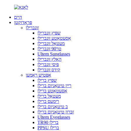
היים
פּראָדוקטן
זונברילן
שפּיץ זונברילן
אַסעטאַטע זונברילן
מעטאַל זונברילן
טר90 זונברילן
Ultem Sunglasses
האָלץ זונברילן
פּיסי זונברילן
קידס זונברילן
אָפּטיש ראָמען
שפּיץ ברילן
ריין טיטאַניום ברילן
אַסעטאַטע ברילן
מעטאַל ברילן
רימעס ברילן
ב טיטאַניום ברילן
זכּרון טיטאַניום ברילן
Ultem Eyeglasses
TR90 ברילן
PPSU ברילן