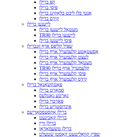
קפּ ברילן
פּיסי ברילן
אַנטי בלו ליכט בלאַקינג ברילן
קידס ברילן
לייענען ברילן
מעטאַל לייענען ברילן
TR90 לייענען ברילן
פּיסי לייענען ברילן
שפּיל קליפּס אויף זונברילן
אַסעטאַטע קלעמערל אויף ברילן
לעצט קלעמערל אויף ברילן
מעטאַל קלעמערל אויף ברילן
TR90 קלעמערל אויף ברילן
פּיסי קלעמערל אויף ברילן
קידס קלעמערל אויף ברילן
פאַנגקשאַנאַל ברילן
סמאַרט ברילן
נאַרטע גאָגגלעס
פארטיי ברילן
אינדוסטריע ברילן
ברילן אַקסעססאָריעס
ברילן קאַבינעט
ברילן ווייַז
ברילן טשעמאָדאַן
שפּיץ קוואַליטעט קאַסטן שטעלט