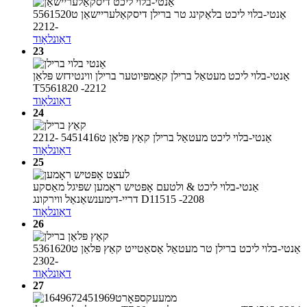
אַנטי-בלוי ליכט בלאַקינג טר ברילן דיסקאַלעריישאַן ט5561520
-2212
דאַונלאָוד
23
אַנטי-בלוי ליכט מעטאַל ברילן קאַמפּיוטער ברילן ווינטידזש פּלאַן
T5561820 -2212
דאַונלאָוד
24
אַנטי-בלוי ליכט מעטאַל ברילן קאַץ פּלאַן ט5451416 -2212
דאַונלאָוד
25
אַנטי-בלוי ליכט & ולטעם אָפּטיש ראָמען שפּיגל מאַסקע
דריי-דימענשאַנאַל ווירקונג D11515 -2208
דאַונלאָוד
26
אַנטי-בלוי ליכט ברילן טר מעטאַל אַסאַטייט קאַץ פּלאַן ט5361620
-2302
דאַונלאָוד
27