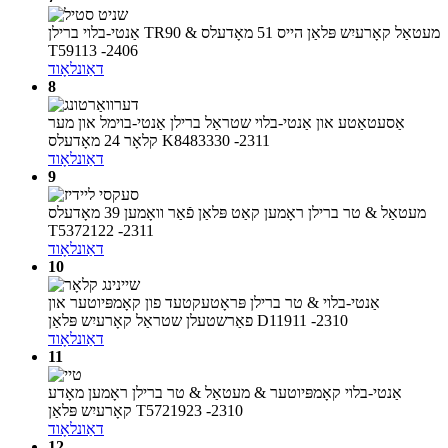
אַנטי-בלוי ברילן TR90 & מעטאַל קאָרעיִש פּלאַן הייס 51 מאָדעלס
T59113 -2406
דאַונלאָוד
8
אַסעטאַטע און אַנטי-בלוי שטראַל ברילן אַנטי-בוימל און מער
קלאָר 24 מאָדעלס K8483330 -2311
דאַונלאָוד
9
מעטאַל & טר ברילן ראָמען קאַט פּלאַן פֿאַר וואָמען 39 מאָדעלס
T5372122 -2311
דאַונלאָוד
10
אַנטי-בלוי & טר ברילן פּראָטעקטעד פון קאָמפּיוטער און
פאַרשטעלן שטראַל קאָרעיִש פּלאַן D11911 -2310
דאַונלאָוד
11
אַנטי-בלוי קאָמפּיוטער & מעטאַל & טר ברילן ראָמען מאָדע
קאָרעיִש פּלאַן T5721923 -2310
דאַונלאָוד
12