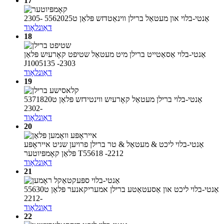
17
אַנטי-בלוי און מעטאַל ברילן ווינאַטדזש פּלאַן ט5562025 -2305
דאַונלאָוד
18
אַנטי-בלוי אַסאַטייט ברילן מיט מעטאַל שטיפט קאָרעיִש פּלאַן
J1005135 -2303
דאַונלאָוד
19
אַנטי-בלוי ברילן מעטאַל קאָרעיִש ווינטידזש פּלאַן ט5371820
-2302
דאַונלאָוד
20
אַנטי-בלוי ליכט & מעטאַל & טר ברילן פרויען שניט אייראָפּע
פּלאַן קאָמפּיוטער T55618 -2212
דאַונלאָוד
21
אַנטי-בלוי ליכט און אַסעטאַטע ברילן אמעריקאנער פּלאַן ט55630
-2212
דאַונלאָוד
22