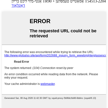
אַנטי-בלוי ליכט ברילן TR90 + אַסאַטייט טעמפלען T54513-2204
דאַונלאָוד