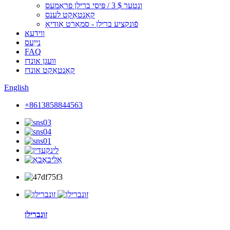
ונטער $ 3 / פּיסי ברילן פראַמעס
קאָנטאַקט לענס
פֿונקציע ברילן - סמאַרט אַודיאָ
ווידעא
נייַעס
FAQ
וועגן אונדז
קאָנטאַקט אונדז
English
+8613858844563
זונברילן