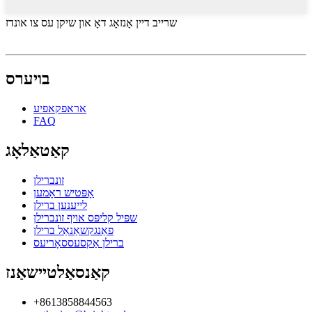
שרייב דיין אָנזאָג דאָ און שיקן עס צו אונדז
בויערס
אראפקאפיע
FAQ
קאַטאַלאָג
זונברילן
אָפּטיש ראָמען
לייענען ברילן
שפּיל קליפּס אויף זונברילן
פאַנגקשאַנאַל ברילן
ברילן אַקסעססאָריעס
קאַנסאַלטיישאַנז
+8613858844563