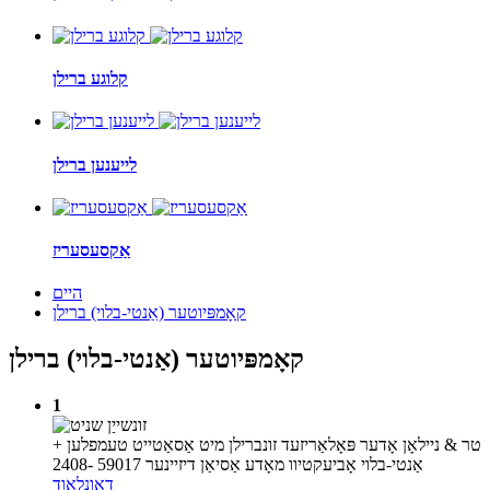
קלוגע ברילן
לייענען ברילן
אַקסעסעריז
היים
קאָמפּיוטער (אַנטי-בלוי) ברילן
קאָמפּיוטער (אַנטי-בלוי) ברילן
1
טר & ניילאָן אָדער פּאָלאַריזעד זונברילן מיט אַסאַטייט טעמפלען +
אַנטי-בלוי אָביעקטיוו מאָדע אַסיאַן דיזיינער 59017 -2408
דאַונלאָוד