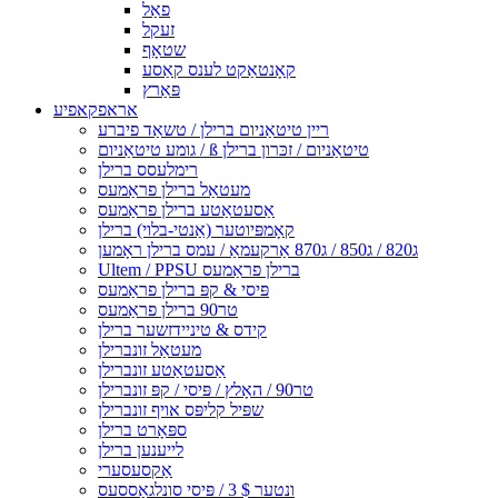
פאַל
זעקל
שטאָף
קאָנטאַקט לענס קאַסע
פּאַרץ
אראפקאפיע
ריין טיטאַניום ברילן / טשאַד פיברע
גומע טיטאַניום / ß טיטאַניום / זכּרון ברילן
רימלעסס ברילן
מעטאַל ברילן פראַמעס
אַסעטאַטע ברילן פראַמעס
קאָמפּיוטער (אַנטי-בלוי) ברילן
ג820 / ג850 / ג870 אַרקעמאַ / עמס ברילן ראָמען
Ultem / PPSU ברילן פראַמעס
פּיסי & קפּ ברילן פראַמעס
טר90 ברילן פראַמעס
קידס & טיניידזשער ברילן
מעטאַל זונברילן
אַסעטאַטע זונברילן
טר90 / האָלץ / פּיסי / קפּ זונברילן
שפּיל קליפּס אויף זונברילן
ספּאָרט ברילן
לייענען ברילן
אַקסעסערי
ונטער $ 3 / פּיסי סונלגאַססעס