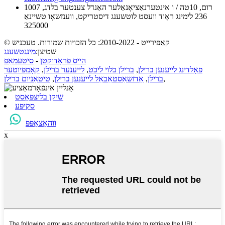
1007 רום, 10טה / ו אינטערנאַציאָנאַלער האַנדל צענטער בלדג,
236 לימינג ראָוד וועסט לוטשענג דיסטריקט, ווענזשאָו טשיינאַ
325000
© קאַפּירייט - 2010-2022: כל הזכויות שמורות. טעכניש
שטיצן:
מינגטשענג
הייס פּראָדוקטן
-
סיטעמאַפּ
פאָלדינג לייענען ברילן
,
ברילן בלוי ליכט
,
לייענער ברילן
,
קאָמפּיוטער
,
ברילן
,
אַדזשאַסטאַבאַל לייענען ברילן
,
טיטאַניום ברילן
שיקן בליצפּאָסט
סקיפּע
ווהאַצאַפּפּ
x