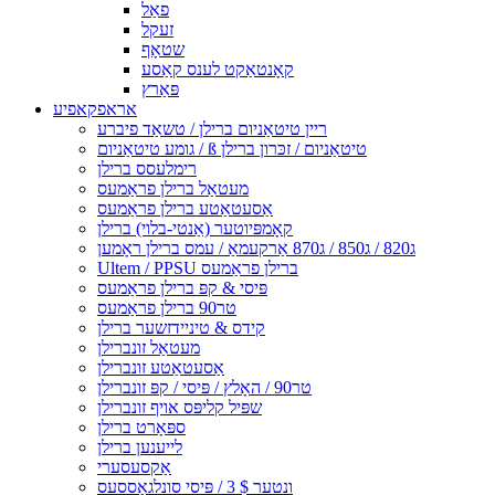
פאַל
זעקל
שטאָף
קאָנטאַקט לענס קאַסע
פּאַרץ
אראפקאפיע
ריין טיטאַניום ברילן / טשאַד פיברע
גומע טיטאַניום / ß טיטאַניום / זכּרון ברילן
רימלעסס ברילן
מעטאַל ברילן פראַמעס
אַסעטאַטע ברילן פראַמעס
קאָמפּיוטער (אַנטי-בלוי) ברילן
ג820 / ג850 / ג870 אַרקעמאַ / עמס ברילן ראָמען
Ultem / PPSU ברילן פראַמעס
פּיסי & קפּ ברילן פראַמעס
טר90 ברילן פראַמעס
קידס & טיניידזשער ברילן
מעטאַל זונברילן
אַסעטאַטע זונברילן
טר90 / האָלץ / פּיסי / קפּ זונברילן
שפּיל קליפּס אויף זונברילן
ספּאָרט ברילן
לייענען ברילן
אַקסעסערי
ונטער $ 3 / פּיסי סונלגאַססעס