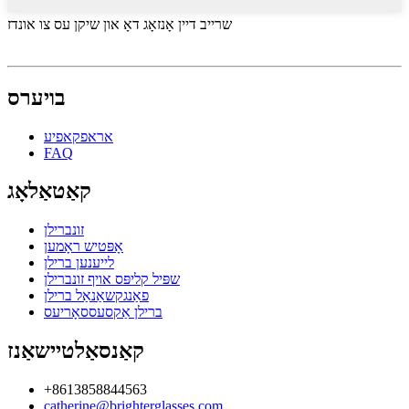
שרייב דיין אָנזאָג דאָ און שיקן עס צו אונדז
בויערס
אראפקאפיע
FAQ
קאַטאַלאָג
זונברילן
אָפּטיש ראָמען
לייענען ברילן
שפּיל קליפּס אויף זונברילן
פאַנגקשאַנאַל ברילן
ברילן אַקסעססאָריעס
קאַנסאַלטיישאַנז
+8613858844563
catherine@brighterglasses.com