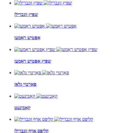
שפּיץ זונברילן
אָפּטיש ראָמען
שפּיץ אָפּטיש ראָמען
פּאַרטיי גלאז
קאַבינעט
קליפּס אויף זונברילן