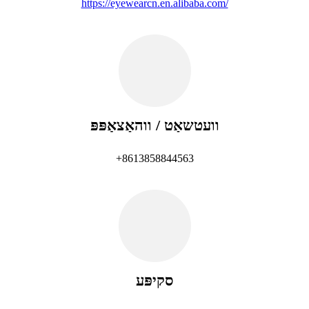
https://eyewearcn.en.alibaba.com/
וועטשאַט / ווהאַצאַפּפּ
+8613858844563
סקיפּע