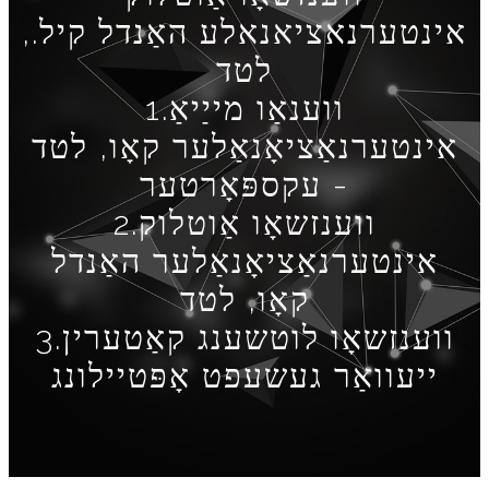
אינטערנאציאנאלע האַנדל קיל.,
לטד
1.ווענאַו מייַיאַ
אינטערנאַציאָנאַלער קאָו, לטד
- עקספּאָרטער
2.ווענזשאָו אַוטלוק
אינטערנאַציאָנאַלער האַנדל
קאָו, לטד
3.ווענזשאָו לוטשענג קאַטערין
ייעוואַר געשעפט אָפּטיילונג