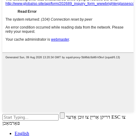
דריקן אַרייַן צו זוכן אָדער ESC צו
פאַרמאַכן
English