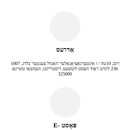
אַדרעס
1007 רום, 10טה / ו אינטערנאַציאָנאַלער האַנדל צענטער בלדג,
236 לימינג ראָוד וועסט לוטשענג דיסטריקט, ווענזשאָו טשיינאַ
325000
E- פּאָסט