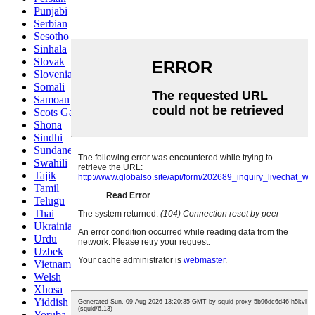
Punjabi
Serbian
Sesotho
Sinhala
Slovak
Slovenian
Somali
Samoan
Scots Gaelic
Shona
Sindhi
Sundanese
Swahili
Tajik
Tamil
Telugu
Thai
Ukrainian
Urdu
Uzbek
Vietnamese
Welsh
Xhosa
Yiddish
Yoruba