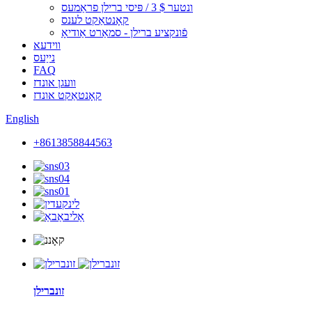
ונטער $ 3 / פּיסי ברילן פראַמעס
קאָנטאַקט לענס
פֿונקציע ברילן - סמאַרט אַודיאָ
ווידעא
נייַעס
FAQ
וועגן אונדז
קאָנטאַקט אונדז
English
+8613858844563
זונברילן