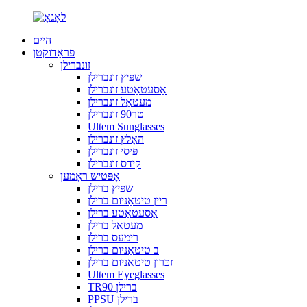
היים
פּראָדוקטן
זונברילן
שפּיץ זונברילן
אַסעטאַטע זונברילן
מעטאַל זונברילן
טר90 זונברילן
Ultem Sunglasses
האָלץ זונברילן
פּיסי זונברילן
קידס זונברילן
אָפּטיש ראָמען
שפּיץ ברילן
ריין טיטאַניום ברילן
אַסעטאַטע ברילן
מעטאַל ברילן
רימעס ברילן
ב טיטאַניום ברילן
זכּרון טיטאַניום ברילן
Ultem Eyeglasses
TR90 ברילן
PPSU ברילן