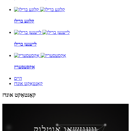
קלוגע ברילן
לייענען ברילן
אַקסעסעריז
היים
קאָנטאַקט אונדז
קאָנטאַקט אונדז
ווענזשאָו אַוטלוק