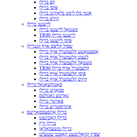
קפּ ברילן
פּיסי ברילן
אַנטי בלו ליכט בלאַקינג ברילן
קידס ברילן
לייענען ברילן
מעטאַל לייענען ברילן
TR90 לייענען ברילן
פּיסי לייענען ברילן
שפּיל קליפּס אויף זונברילן
אַסעטאַטע קלעמערל אויף ברילן
לעצט קלעמערל אויף ברילן
מעטאַל קלעמערל אויף ברילן
TR90 קלעמערל אויף ברילן
פּיסי קלעמערל אויף ברילן
קידס קלעמערל אויף ברילן
פאַנגקשאַנאַל ברילן
סמאַרט ברילן
נאַרטע גאָגגלעס
פארטיי ברילן
אינדוסטריע ברילן
ברילן אַקסעססאָריעס
ברילן קאַבינעט
ברילן ווייַז
ברילן טשעמאָדאַן
שפּיץ קוואַליטעט קאַסטן שטעלט